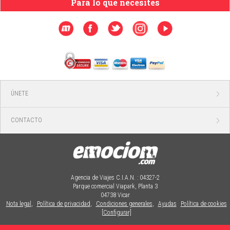
Para lo que necesites
ÚNETE
CONTACTO
Agencia de Viajes C.I.A.N. : 04327-2
Parque comercial Viapark, Planta 3
04738 Vicar
Nota legal
,
Política de privacidad
,
Condiciones generales
,
Ayudas
Política de cookies
[Configurar]