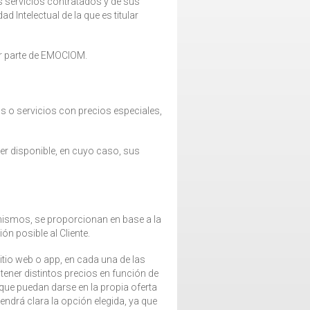
os servicios contratados y de sus
 Intelectual de la que es titular
or parte de EMOCIOM.
 o servicios con precios especiales,
er disponible, en cuyo caso, sus
 mismos, se proporcionan en base a la
n posible al Cliente.
itio web o app, en cada una de las
tener distintos precios en función de
 que puedan darse en la propia oferta
tendrá clara la opción elegida, ya que