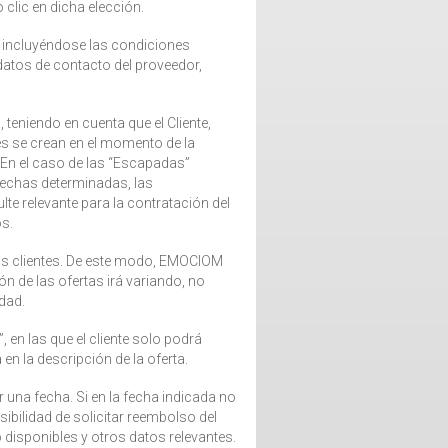
 clic en dicha elección.
, incluyéndose las condiciones
s datos de contacto del proveedor,
teniendo en cuenta que el Cliente,
es se crean en el momento de la
 En el caso de las “Escapadas”
n fechas determinadas, las
te relevante para la contratación del
s.
los clientes. De este modo, EMOCIOM
n de las ofertas irá variando, no
idad.
, en las que el cliente solo podrá
n la descripción de la oferta.
r una fecha. Si en la fecha indicada no
bilidad de solicitar reembolso del
disponibles y otros datos relevantes.