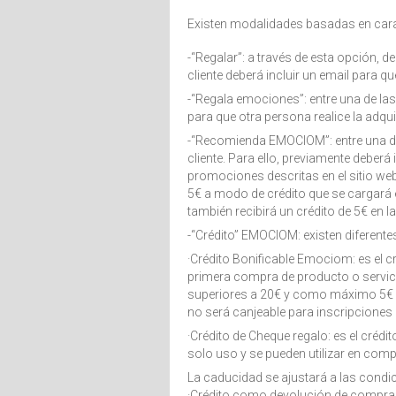
Existen modalidades basadas en caract
-“Regalar”: a través de esta opción, de
cliente deberá incluir un email para q
-“Regala emociones”: entre una de las
para que otra persona realice la adqui
-“Recomienda EMOCIOM”: entre una de 
cliente. Para ello, previamente deberá 
promociones descritas en el sitio web
5€ a modo de crédito que se cargará
también recibirá un crédito de 5€ en 
-“Crédito” EMOCIOM: existen diferentes
·Crédito Bonificable Emociom: es el
primera compra de producto o servici
superiores a 20€ y como máximo 5€ p
no será canjeable para inscripciones
·Crédito de Cheque regalo: es el créd
solo uso y se pueden utilizar en compr
La caducidad se ajustará a las condi
·Crédito como devolución de compra: 