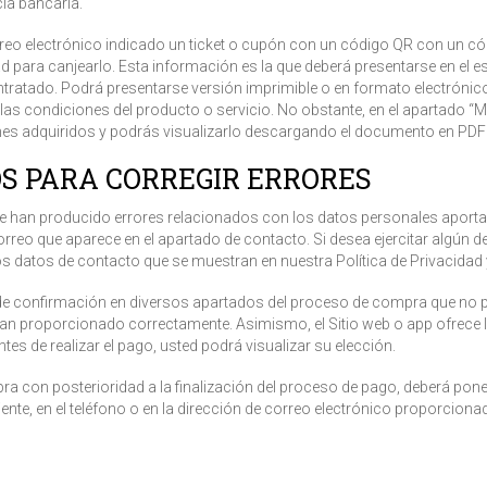
cia bancaria.
reo electrónico indicado un ticket o cupón con un código QR con un códi
 para canjearlo. Esta información es la que deberá presentarse en el e
ontratado. Podrá presentarse versión imprimible o en formato electrónico
las condiciones del producto o servicio. No obstante, en el apartado “
nes adquiridos y podrás visualizarlo descargando el documento en PD
OS PARA CORREGIR ERRORES
e han producido errores relacionados con los datos personales aportad
 correo que aparece en el apartado de contacto. Si desea ejercitar algún
os datos de contacto que se muestran en nuestra Política de Privacidad
 de confirmación en diversos apartados del proceso de compra que no p
an proporcionado correctamente. Asimismo, el Sitio web o app ofrece lo
es de realizar el pago, usted podrá visualizar su elección.
mpra con posterioridad a la finalización del proceso de pago, deberá po
iente, en el teléfono o en la dirección de correo electrónico proporciona