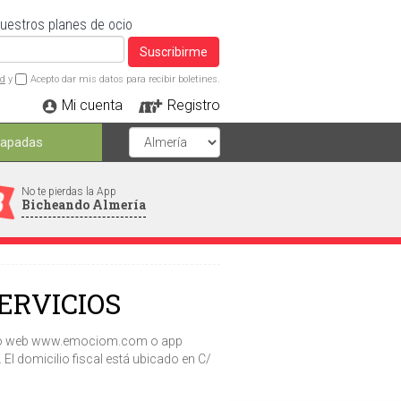
nuestros planes de ocio
Suscribirme
ad
y
Acepto dar mis datos para recibir boletines.
Mi cuenta
Registro
capadas
No te pierdas la App
Bicheando Almería
ERVICIOS
 sitio web www.emociom.com o app
El domicilio fiscal está ubicado en C/