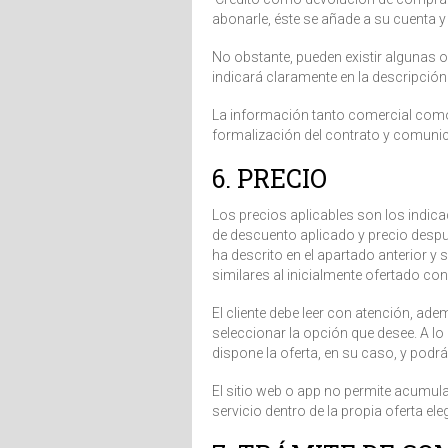
abonarle, éste se añade a su cuenta y
No obstante, pueden existir algunas 
indicará claramente en la descripción 
La información tanto comercial como c
formalización del contrato y comunic
6. PRECIO
Los precios aplicables son los indicad
de descuento aplicado y precio despu
ha descrito en el apartado anterior y
similares al inicialmente ofertado con
El cliente debe leer con atención, ad
seleccionar la opción que desee. A lo
dispone la oferta, en su caso, y podr
El sitio web o app no permite acumul
servicio dentro de la propia oferta ele