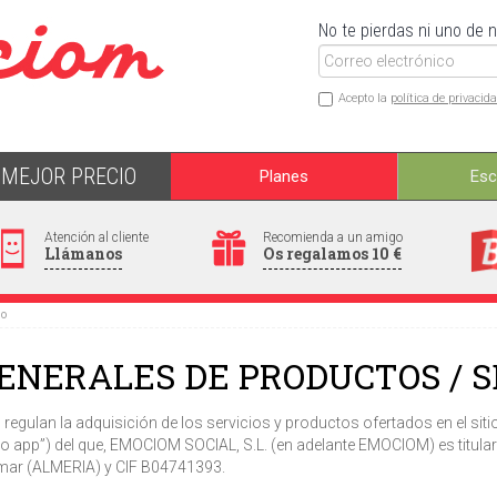
No te pierdas ni uno de 
Acepto la
política de privacid
MEJOR PRECIO
Planes
Es
Atención al cliente
Recomienda a un amigo
Llámanos
Os regalamos 10 €
io
ENERALES DE PRODUCTOS / S
 regulan la adquisición de los servicios y productos ofertados en el
o app”) del que, EMOCIOM SOCIAL, S.L. (en adelante EMOCIOM) es titular. 
imar (ALMERIA) y CIF B04741393.