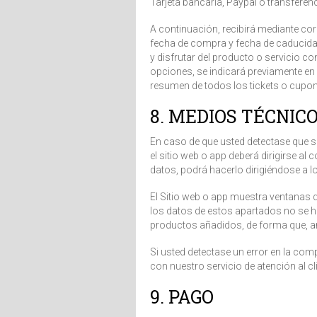
Tarjeta bancaria, Paypal o transferen
A continuación, recibirá mediante cor
fecha de compra y fecha de caducidad
y disfrutar del producto o servicio c
opciones, se indicará previamente en 
resumen de todos los tickets o cupo
8. MEDIOS TÉCNIC
En caso de que usted detectase que s
el sitio web o app deberá dirigirse al
datos, podrá hacerlo dirigiéndose a l
El Sitio web o app muestra ventanas
los datos de estos apartados no se h
productos añadidos, de forma que, ant
Si usted detectase un error en la co
con nuestro servicio de atención al cl
9. PAGO