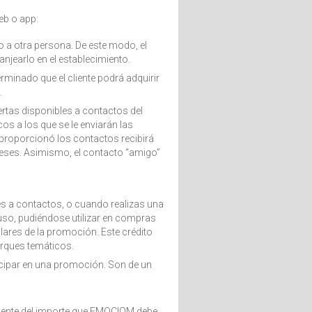
eb o app:
cto a otra persona. De este modo, el
anjearlo en el establecimiento.
rminado que el cliente podrá adquirir
.
rtas disponibles a contactos del
cos a los que se le enviarán las
 proporcionó los contactos recibirá
eses. Asimismo, el contacto “amigo”
s a contactos, o cuando realizas una
uso, pudiéndose utilizar en compras
ares de la promoción. Este crédito
arques temáticos.
ticipar en una promoción. Son de un
cliente del importe que EMOCIOM debe