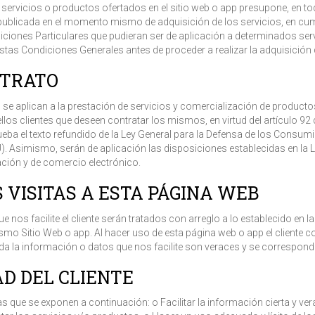
 servicios o productos ofertados en el sitio web o app presupone, en to
publicada en el momento mismo de adquisición de los servicios, en cum
diciones Particulares que pudieran ser de aplicación a determinados se
a estas Condiciones Generales antes de proceder a realizar la adquisición
NTRATO
se aplican a la prestación de servicios y comercialización de produc
los clientes que deseen contratar los mismos, en virtud del artículo 92 
ueba el texto refundido de la Ley General para la Defensa de los Consumi
 Asimismo, serán de aplicación las disposiciones establecidas en la Le
ación y de comercio electrónico.
S VISITAS A ESTA PÁGINA WEB
nos facilite el cliente serán tratados con arreglo a lo establecido en la 
mo Sitio Web o app. Al hacer uso de esta página web o app el cliente co
da la información o datos que nos facilite son veraces y se corresponde
AD DEL CLIENTE
las que se exponen a continuación: o Facilitar la información cierta y 