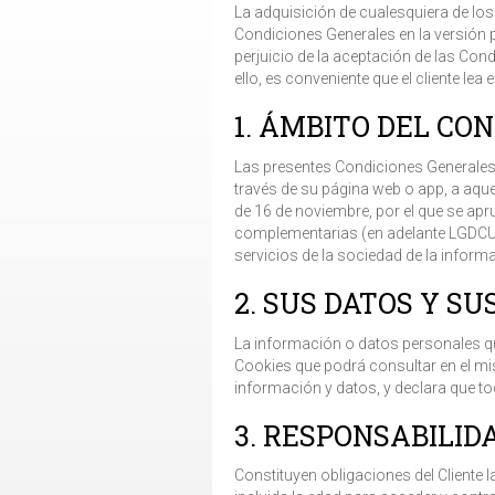
La adquisición de cualesquiera de los
Condiciones Generales en la versión 
perjuicio de la aceptación de las Con
ello, es conveniente que el cliente le
1. ÁMBITO DEL CO
Las presentes Condiciones Generales 
través de su página web o app, a aquel
de 16 de noviembre, por el que se apr
complementarias (en adelante LGDCU).
servicios de la sociedad de la inform
2. SUS DATOS Y SU
La información o datos personales que 
Cookies que podrá consultar en el mis
información y datos, y declara que to
3. RESPONSABILID
Constituyen obligaciones del Cliente 