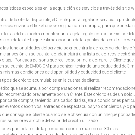
erísticas especiales en la adquisición de servicios a través del sitio w
ntro de la oferta disponible, el Cliente podrá regalar el servicio o produ
ue le sea enviado el ticket que se origina con la compra, para que pueda c
 ofertas del día podrá encontrar una tarjeta regalo con un precio predete
sición de la oferta que estime oportuna de las publicadas en el sitio web
las funcionalidades del servicio se encuentra la de recomendar las ofe
iniciar sesión en su cuenta, donde incluirá una lista de correos electróni
 o app. Por cada persona que realice su primera compra, el Cliente que
 en su cuenta de EMOCIOM para canjear, teniendo una caducidad de 3 m
las mismas condiciones de disponibilidad y caducidad que el cliente.
 tipos de crédito acumulables en la cuenta de cliente.
 crédito que se acumula por compensaciones al realizar recomendacione
o recomendado previamente por un Cliente. Este crédito es de un solo 
or cada compra, teniendo una caducidad sujeta a condiciones particul
 en eventos deportivos, entradas de espectáculos y/o conciertos y/o p
ito que consigue el cliente cuando se le obsequia con un cheque por par
as superiores al doble del valor del crédito utilizado.
ciones particulares de la promoción con un máximo de 30 días.
si el cliente elige como método de devolución el crédito en su cuenta 