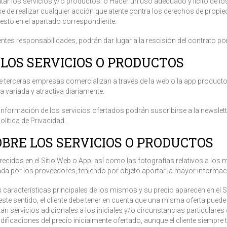
atar los servicios y/o productos. o Hacer un uso adecuado y lícito de l
e de realizar cualquier acción que atente contra los derechos de propiedad
sto en el apartado correspondiente.
ntes responsabilidades, podrán dar lugar a la rescisión del contrato p
E LOS SERVICIOS O PRODUCTOS
terceras empresas comercializan a través de la web o la app productos
 variada y atractiva diariamente.
información de los servicios ofertados podrán suscribirse a la newslett
lítica de Privacidad.
OBRE LOS SERVICIOS O PRODUCTOS
recidos en el Sitio Web o App, así como las fotografías relativos a los
a por los proveedores, teniendo por objeto aportar la mayor informació
s características principales de los mismos y su precio aparecen en el S
este sentido, el cliente debe tener en cuenta que una misma oferta puede 
tan servicios adicionales a los iniciales y/o circunstancias particulares
odificaciones del precio inicialmente ofertado, aunque el cliente siempre 