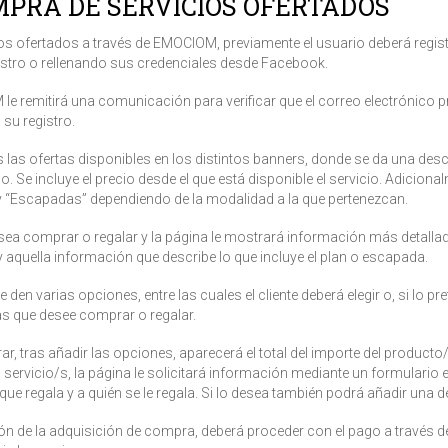
MPRA DE SERVICIOS OFERTADOS
cios ofertados a través de EMOCIOM, previamente el usuario deberá regi
gistro o rellenando sus credenciales desde Facebook.
 le remitirá una comunicación para verificar que el correo electrónico 
 su registro.
s las ofertas disponibles en los distintos banners, donde se da una descr
. Se incluye el precio desde el que está disponible el servicio. Adicion
y “Escapadas” dependiendo de la modalidad a la que pertenezcan.
e desea comprar o regalar y la página le mostrará información más detall
 y aquella información que describe lo que incluye el plan o escapada.
en varias opciones, entre las cuales el cliente deberá elegir o, si lo pref
as que desee comprar o regalar.
r, tras añadir las opciones, aparecerá el total del importe del producto
servicio/s, la página le solicitará información mediante un formulario en
que regala y a quién se le regala. Si lo desea también podrá añadir una d
n de la adquisición de compra, deberá proceder con el pago a través d