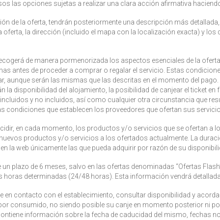
asos las opciones sujetas a realizar una clara acción afirmativa haciendo
ón de la oferta, tendrán posteriormente una descripción más detallada
e la oferta, la dirección (incluido el mapa con la localización exacta) y lo
recogerá de manera pormenorizada los aspectos esenciales de la oferta, 
as antes de proceder a comprar o regalar el servicio. Estas condicion
riar, aunque serán las mismas que las descritas en el momento del pago.
n la disponibilidad del alojamiento, la posibilidad de canjear el ticket e
incluidos y no incluidos, así como cualquier otra circunstancia que resul
s condiciones que establecen los proveedores que ofertan sus servicio
idir, en cada momento, los productos y/o servicios que se ofertan a 
nuevos productos y/o servicios a los ofertados actualmente. La duració
s en la web únicamente las que pueda adquirir por razón de su disponibil
 de un plazo de 6 meses, salvo en las ofertas denominadas “Ofertas Flash”
horas determinadas (24/48 horas). Esta información vendrá detallada e
rse en contacto con el establecimiento, consultar disponibilidad y acorda
por consumido, no siendo posible su canje en momento posterior ni posi
contiene información sobre la fecha de caducidad del mismo, fechas no 