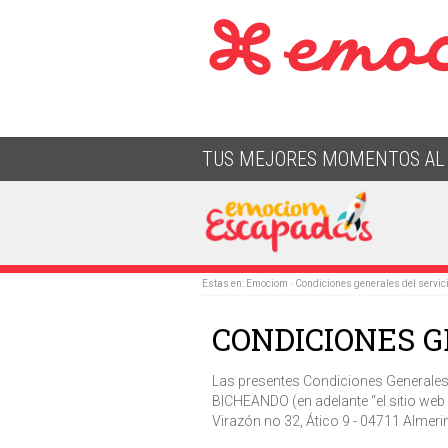
TUS MEJORES MOMENTOS AL 
Estas en:
Emociom
· Condiciones generales del servic
CONDICIONES G
Las presentes Condiciones Generales
BICHEANDO (en adelante “el sitio web 
Virazón no 32, Ático 9 - 04711 Almer