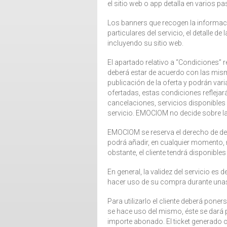
el sitio web o app detalla en varios p
Los banners que recogen la informaci
particulares del servicio, el detalle d
incluyendo su sitio web.
El apartado relativo a “Condiciones” 
deberá estar de acuerdo con las mism
publicación de la oferta y podrán va
ofertadas, estas condiciones reflejará
cancelaciones, servicios disponibles 
servicio. EMOCIOM no decide sobre la
EMOCIOM se reserva el derecho de dec
podrá añadir, en cualquier momento, 
obstante, el cliente tendrá disponible
En general, la validez del servicio es
hacer uso de su compra durante unas 
Para utilizarlo el cliente deberá pone
se hace uso del mismo, éste se dará 
importe abonado. El ticket generado 