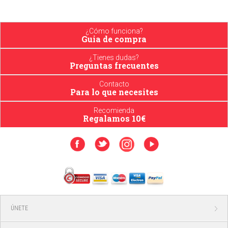
¿Cómo funciona?
Guia de compra
¿Tienes dudas?
Preguntas frecuentes
Contacto
Para lo que necesites
Recomienda
Regalamos 10€
ÚNETE