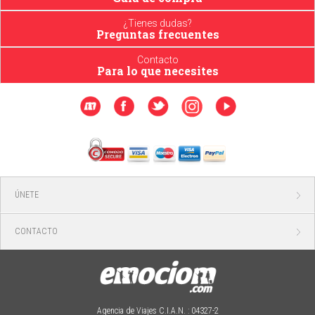
¿Tienes dudas?
Preguntas frecuentes
Contacto
Para lo que necesites
ÚNETE
CONTACTO
Agencia de Viajes C.I.A.N. : 04327-2