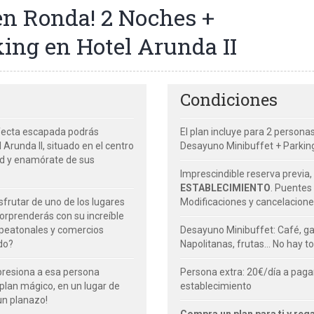
en Ronda! 2 Noches +
ing en Hotel Arunda II
Condiciones
fecta escapada podrás
El plan incluye para 2 persona
 Arunda II, situado en el centro
Desayuno Minibuffet + Parking
dad y enamórate de sus
Imprescindible reserva previa,
ESTABLECIMIENTO
. Puentes 
sfrutar de uno de los lugares
Modificaciones y cancelacione
orprenderás con su increíble
es peatonales y comercios
Desayuno Minibuffet: Café, ga
do?
Napolitanas, frutas... No hay t
presiona a esa persona
Persona extra: 20€/día a paga
n plan mágico, en un lugar de
establecimiento
 un planazo!