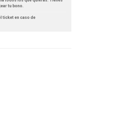
ala todos los que quieras. Tienes
jear tu bono.
l ticket en caso de