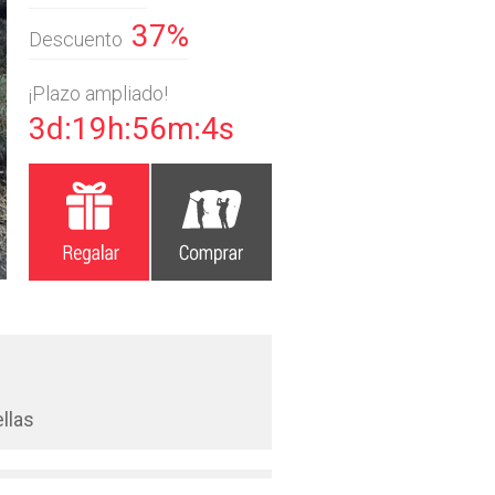
37%
Descuento
¡Plazo ampliado!
3d:19h:56m:2s
llas