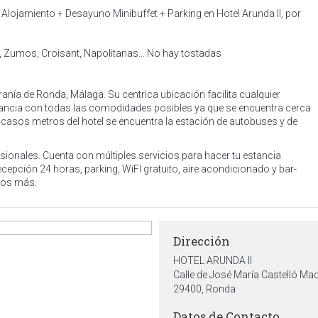
Alojamiento + Desayuno Minibuffet + Parking en Hotel Arunda II, por
s, Zumos, Croisant, Napolitanas... No hay tostadas
rranía de Ronda, Málaga. Su centrica ubicación facilita cualquier
tancia con todas las comodidades posibles ya que se encuentra cerca
escasos metros del hotel se encuentra la estación de autobuses y de
esionales. Cuenta con múltiples servicios para hacer tu estancia
epción 24 horas, parking, WiFI gratuito, aire acondicionado y bar-
cios más.
Dirección
HOTEL ARUNDA II
Calle de José María Castelló Mad
29400, Ronda
Datos de Contacto