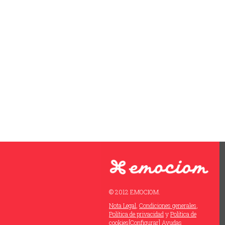
© 2012 EMOCIOM.
Nota Legal
,
Condiciones generales
,
Política de privacidad
y
Política de
cookies
[Configurar]
Ayudas