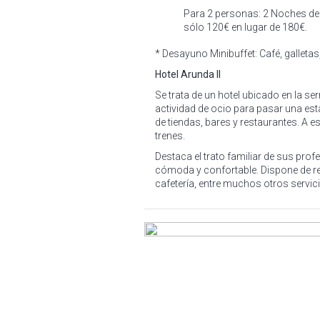
Para 2 personas: 2 Noches de 
sólo 120€ en lugar de 180€.
* Desayuno Minibuffet: Café, galleta
Hotel Arunda II
Se trata de un hotel ubicado en la se
actividad de ocio para pasar una es
de tiendas, bares y restaurantes. A 
trenes.
Destaca el trato familiar de sus prof
cómoda y confortable. Dispone de rec
cafetería, entre muchos otros servi