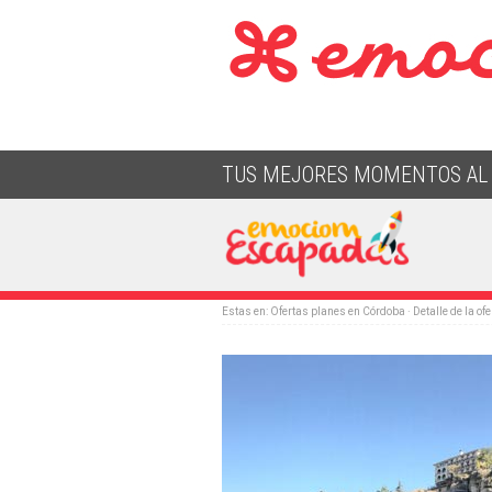
TUS MEJORES MOMENTOS AL 
Estas en:
Ofertas planes en Córdoba
· Detalle de la ofe