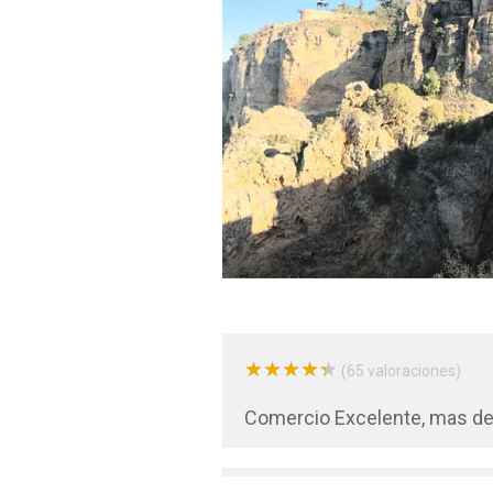
★
★
★
★
★
★
★
★
★
★
(65 valoraciones)
Comercio Excelente, mas del