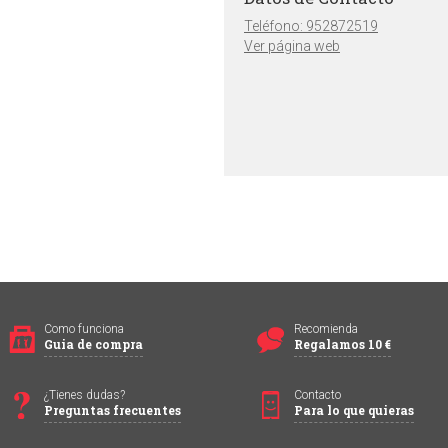
Teléfono: 952872519
Ver página web
Como funciona
Recomienda
Guia de compra
Regalamos 10 €
¿Tienes dudas?
Contacto
Preguntas frecuentes
Para lo que quieras