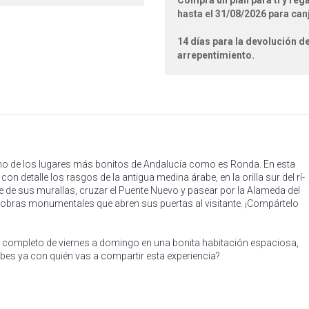
Compra un plan para ti y reg
hasta el 31/08/2026 para can
14 días para la devolución de
arrepentimiento.
o de los lugares más bonitos de Andalucía como es Ronda. En esta
n detalle los rasgos de la antigua medina árabe, en la orilla sur del rí­
e de sus murallas, cruzar el Puente Nuevo y pasear por la Alameda del
y obras monumentales que abren sus puertas al visitante. ¡Compártelo
a completo de viernes a domingo en una bonita habitación espaciosa,
bes ya con quién vas a compartir esta experiencia?