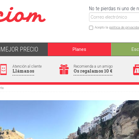
No te pierdas ni uno de 
Acepto la
política de privacid
MEJOR PRECIO
Planes
Es
Atención al cliente
Recomienda a un amigo
Llámanos
Os regalamos 10 €
rta