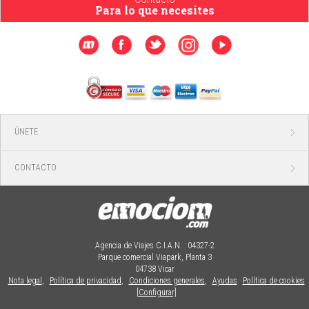
Para lo que necesites
ÚNETE
CONTACTO
Agencia de Viajes C.I.A.N. : 04327-2
Parque comercial Viapark, Planta 3
04738 Vicar
Nota legal
,
Política de privacidad
,
Condiciones generales
,
Ayudas
Política de cookies
[Configurar]