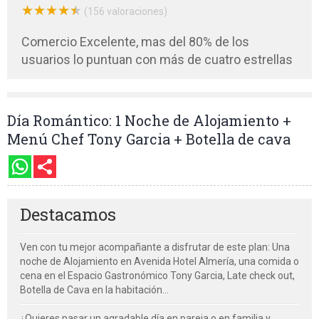
★
★
★
★
★
★
★
★
★
★
(156 valoraciones)
Comercio Excelente, mas del 80% de los
usuarios lo puntuan con más de cuatro estrellas
Día Romántico: 1 Noche de Alojamiento +
Menú Chef Tony Garcia + Botella de cava
Destacamos
Ven con tu mejor acompañante a disfrutar de este plan: Una
noche de Alojamiento en Avenida Hotel Almería, una comida o
cena en el Espacio Gastronómico Tony Garcia, Late check out,
Botella de Cava en la habitación...
¿Quieres pasar un agradable día en pareja o en familia y