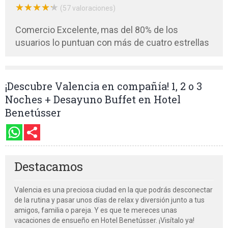
★
★
★
★
★
★
★
★
★
★
(57 valoraciones)
Comercio Excelente, mas del 80% de los
usuarios lo puntuan con más de cuatro estrellas
¡Descubre Valencia en compañía! 1, 2 o 3
Noches + Desayuno Buffet en Hotel
Benetússer
Destacamos
Valencia es una preciosa ciudad en la que podrás desconectar
de la rutina y pasar unos días de relax y diversión junto a tus
amigos, familia o pareja. Y es que te mereces unas
vacaciones de ensueño en Hotel Benetússer. ¡Visítalo ya!