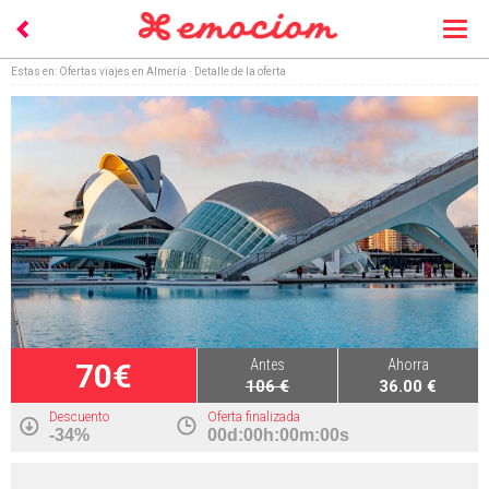
Togg
navi
Estas en:
Ofertas viajes en Almería
· Detalle de la oferta
Antes
Ahorra
70€
106 €
36.00 €
Descuento
Oferta finalizada
-34%
00d:00h:00m:00s