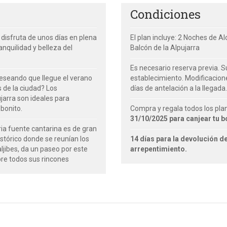
Condiciones
 disfruta de unos días en plena
El plan incluye: 2 Noches de A
nquilidad y belleza del
Balcón de la Alpujarra
Es necesario reserva previa. Su
eseando que llegue el verano
establecimiento. Modificacion
s de la ciudad? Los
días de antelación a la llegada.
jarra son ideales para
bonito.
Compra y regala todos los pla
31/10/2025 para canjear tu b
ia fuente cantarina es de gran
histórico donde se reunían los
14 días para la devolución de
ljibes, da un paseo por este
arrepentimiento.
re todos sus rincones