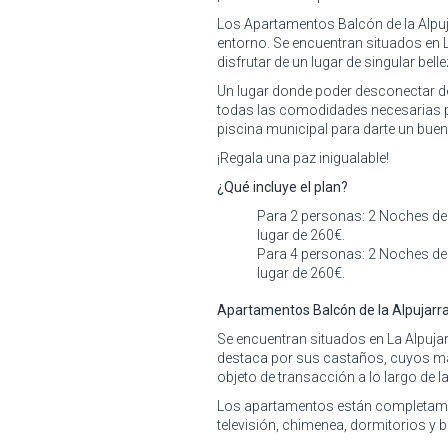
Los Apartamentos Balcón de la Alpuj
entorno. Se encuentran situados en 
disfrutar de un lugar de singular bell
Un lugar donde poder desconectar de
todas las comodidades necesarias par
piscina municipal para darte un bue
¡Regala una paz inigualable!
¿Qué incluye el plan?
Para 2 personas: 2 Noches de 
lugar de 260€.
Para 4 personas: 2 Noches de 
lugar de 260€.
Apartamentos Balcón de la Alpujarr
Se encuentran situados en La Alpujar
destaca por sus castaños, cuyos ma
objeto de transacción a lo largo de la 
Los apartamentos están completamen
televisión, chimenea, dormitorios y 