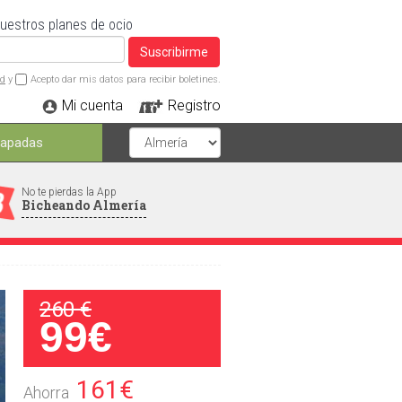
nuestros planes de ocio
Suscribirme
ad
y
Acepto dar mis datos para recibir boletines.
Mi cuenta
Registro
capadas
No te pierdas la App
Bicheando Almería
260 €
99€
161€
Ahorra