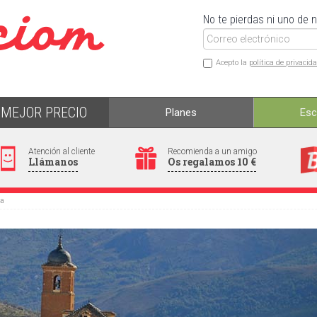
No te pierdas ni uno de 
Acepto la
política de privacid
MEJOR PRECIO
Planes
Es
Atención al cliente
Recomienda a un amigo
Llámanos
Os regalamos 10 €
ta