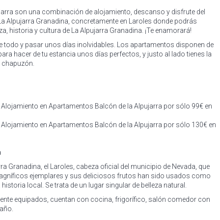
arra son una combinación de alojamiento, descanso y disfrute del
La Alpujarra Granadina, concretamente en Laroles donde podrás
eza, historia y cultura de La Alpujarra Granadina. ¡Te enamorará!
 todo y pasar unos días inolvidables. Los apartamentos disponen de
a hacer de tu estancia unos días perfectos, y justo al lado tienes la
n chapuzón.
Alojamiento en Apartamentos Balcón de la Alpujarra por sólo 99€ en
Alojamiento en Apartamentos Balcón de la Alpujarra por sólo 130€ en
a
ra Granadina, el Laroles, cabeza oficial del municipio de Nevada, que
gníficos ejemplares y sus deliciosos frutos han sido usados como
historia local. Se trata de un lugar singular de belleza natural.
te equipados, cuentan con cocina, frigorífico, salón comedor con
baño.