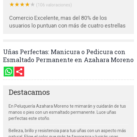
★
★
★
★
★
★
★
★
★
★
(106 valoraciones)
Comercio Excelente, mas del 80% de los
usuarios lo puntuan con más de cuatro estrellas
Uñas Perfectas: Manicura o Pedicura con
Esmaltado Permanente en Azahara Moreno
Destacamos
En Peluquería Azahara Moreno te mimarán y cuidarán de tus
manos o pies con un esmaltado permanente. Luce uñas
perfectas este otoño.
Belleza, brillo y resistencia para tus uñas con un aspecto más
natural. Elige el color que más te favorezca y lucirás unas