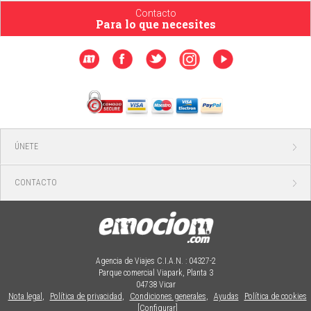
Contacto
Para lo que necesites
ÚNETE
CONTACTO
Agencia de Viajes C.I.A.N. : 04327-2
Parque comercial Viapark, Planta 3
04738 Vicar
Nota legal
,
Política de privacidad
,
Condiciones generales
,
Ayudas
Política de cookies
[Configurar]