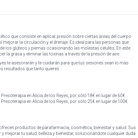
tético que consiste en aplicar presión sobre ciertas áreas del cuerpo
sí mejorar la circulación y el drenaje. Es ideal para las personas que
e los glúteos y piernas ocasionando las molestas celulitis. En este
r la grasa y eliminar las toxinas a través de la presión de aire.
eyes te asesorarán y te cuidarán para que tus sesiones sean lo más
os resultados que tanto quieres.
Presoterapia en Alicia de los Reyes, por sólo 18€ en lugar de 60€.
Presoterapia en Alicia de los Reyes, por sólo 25€ en lugar de 100€.
frecen productos de parafarmacia, cosmética, bienestar y salud. Sus
 y mejorar tu salud, belleza y bienestar, solucionándote cualquier duda