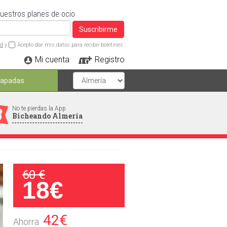
nuestros planes de ocio
Suscribirme
ad
y
Acepto dar mis datos para recibir boletines.
Mi cuenta
Registro
capadas
No te pierdas la App
Bicheando Almería
60 €
18€
42€
Ahorra