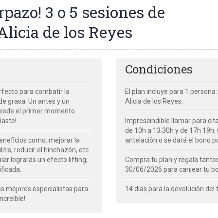
pazo! 3 o 5 sesiones de
Alicia de los Reyes
Condiciones
rfecto para combatir la
El plan incluye para 1 persona
de grasa. Un antes y un
Alicia de los Reyes.
desde el primer momento.
ñaste!
Imprescindible llamar para cit
de 10h a 13:30h y de 17h 19h.
eneficios como: mejorar la
antelación o se dará el bono 
litis, reducir el hinchazón, etc.
ar lograrás un efecto lifting,
Compra tu plan y regala tanto
ficada.
30/06/2026 para canjear tu b
s mejores especialistas para
14 días para la devolución del
ncreíble!