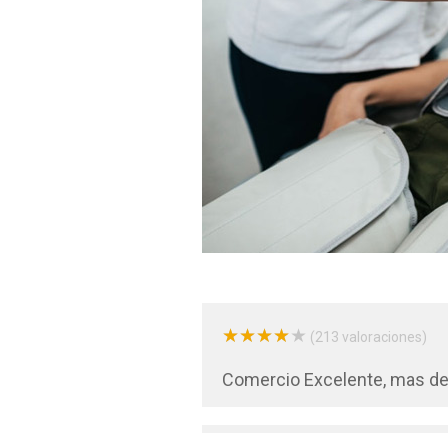
★
★
★
★
★
★
★
★
★
★
(213 valoraciones)
Comercio Excelente, mas del