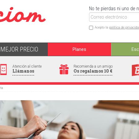
No te pierdas ni uno de 
Acepto la
política de privacid
MEJOR PRECIO
Planes
Es
Atención al cliente
Recomienda a un amigo
Llámanos
Os regalamos 10 €
rta