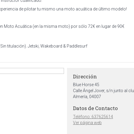
instructor cualificado.
 experiencia de pilotar tu mismo una moto acuática de último modelo!
en Moto Acuática (en la misma moto) por sólo 72€ en lugar de 90€
n titulación). Jetski, Wakeboard & Paddlesurf
Dirección
Blue Horse 45
Calle Ángel Jover, s/n junto al c
Almería, 04007
Datos de Contacto
Teléfono: 637625614
Ver página web