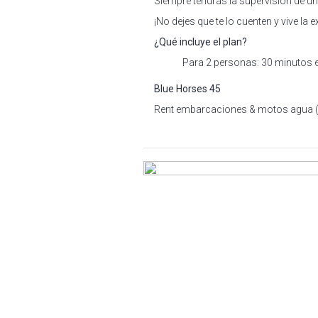
Siempre tendrás la supervisión de un 
¡No dejes que te lo cuenten y vive la
¿Qué incluye el plan?
Para 2 personas: 30 minutos 
Blue Horses 45
Rent embarcaciones & motos agua (Si