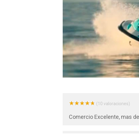
★
★
★
★
★
★
★
★
★
★
(10 valoraciones)
Comercio Excelente, mas del