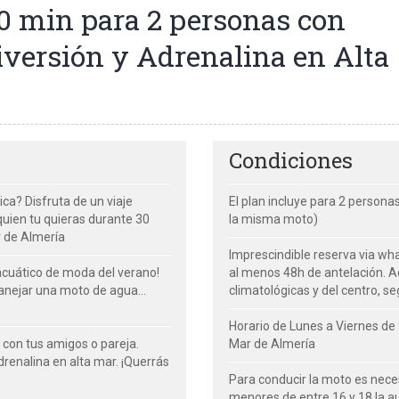
0 min para 2 personas con
iversión y Adrenalina en Alta
Condiciones
ica? Disfruta de un viaje
El plan incluye para 2 person
quien tu quieras durante 30
la misma moto)
r de Almería
Imprescindible reserva via wh
 acuático de moda del verano!
al menos 48h de antelación. Ac
nejar una moto de agua...
climatológicas y del centro, se
Horario de Lunes a Viernes de 
e con tus amigos o pareja.
Mar de Almería
drenalina en alta mar. ¡Querrás
Para conducir la moto es nece
menores de entre 16 y 18 la au