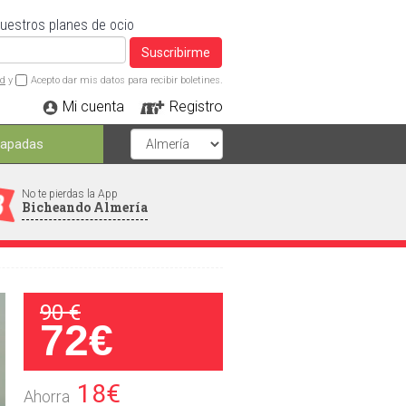
nuestros planes de ocio
Suscribirme
ad
y
Acepto dar mis datos para recibir boletines.
Mi cuenta
Registro
capadas
No te pierdas la App
Bicheando Almería
90 €
72€
18€
Ahorra