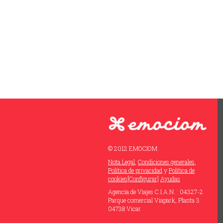
© 2012 EMOCIOM.
Nota Legal
,
Condiciones generales
,
Política de privacidad
y
Política de
cookies
[Configurar]
Ayudas
Agencia de Viajes C.I.A.N. : 04327-2
Parque comercial Viapark, Planta 3
04738 Vicar