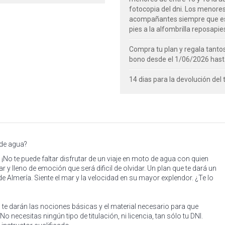
fotocopia del dni. Los menore
acompañantes siempre que es
pies a la alfombrilla reposapie
Compra tu plan y regala tanto
bono desde el 1/06/2026 hast
14 dias para la devolución del
 de agua?
. ¡No te puede faltar disfrutar de un viaje en moto de agua con quien
 y lleno de emoción que será dificil de olvidar. Un plan que te dará un
e Almería. Siente el mar y la velocidad en su mayor explendor. ¿Te lo
te darán las nociones básicas y el material necesario para que
No necesitas ningún tipo de titulación, ni licencia, tan sólo tu DNI.