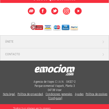
ÚNETE
CONTACTO
Agencia de Viajes C.I.A.N. : 04327-2
Parque comercial Viapark, Planta 3
04738 Vicar
Nota legal
,
Política de privacidad
,
Condiciones generales
,
Ayudas
Política de cookies
[Configurar]
Todos tus planes en tu mano