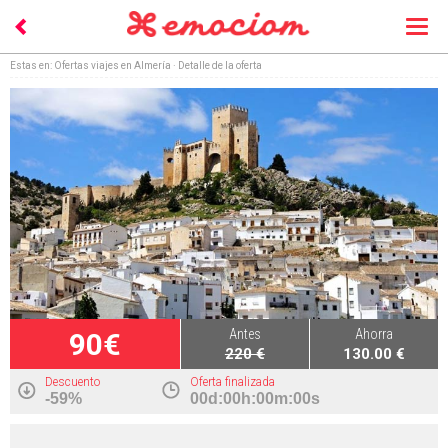
Togg
navi
Estas en:
Ofertas viajes en Almería
· Detalle de la oferta
Antes
Ahorra
90€
220 €
130.00 €
Descuento
Oferta finalizada
-59%
00d:00h:00m:00s