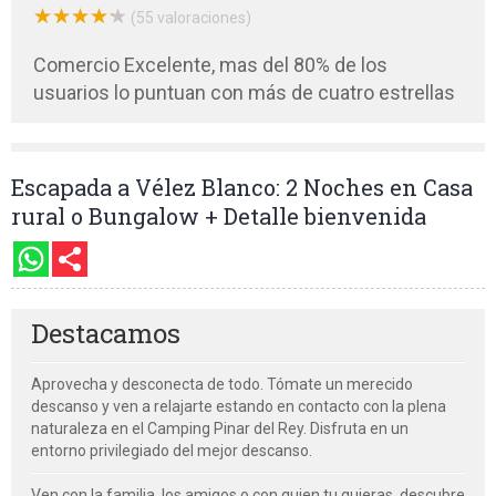
★
★
★
★
★
★
★
★
★
★
(55 valoraciones)
Comercio Excelente, mas del 80% de los
usuarios lo puntuan con más de cuatro estrellas
Escapada a Vélez Blanco: 2 Noches en Casa
rural o Bungalow + Detalle bienvenida
Destacamos
Aprovecha y desconecta de todo. Tómate un merecido
descanso y ven a relajarte estando en contacto con la plena
naturaleza en el Camping Pinar del Rey. Disfruta en un
entorno privilegiado del mejor descanso.
Ven con la familia, los amigos o con quien tu quieras, descubre