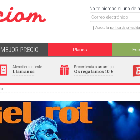
No te pierdas ni uno de 
Acepto la
política de privacid
MEJOR PRECIO
Planes
Es
Atención al cliente
Recomienda a un amigo
Llámanos
Os regalamos 10 €
rta