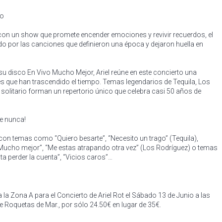
vo
 con un show que promete encender emociones y revivir recuerdos, el
ido por las canciones que definieron una época y dejaron huella en
e su disco En Vivo Mucho Mejor, Ariel reúne en este concierto una
es que han trascendido el tiempo. Temas legendarios de Tequila, Los
solitario forman un repertorio único que celebra casi 50 años de
ue nunca!
a con temas como “Quiero besarte”, “Necesito un trago” (Tequila),
 “Mucho mejor”, “Me estas atrapando otra vez” (Los Rodríguez) o temas
ta perder la cuenta”, “Vicios caros”…
 la Zona A para el Concierto de Ariel Rot el Sábado 13 de Junio a las
de Roquetas de Mar.
, por sólo 24.50€ en lugar de 35€.