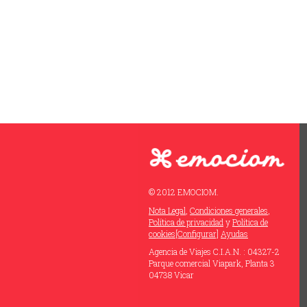
© 2012 EMOCIOM.
Nota Legal
,
Condiciones generales
,
Política de privacidad
y
Política de
cookies
[Configurar]
Ayudas
Agencia de Viajes C.I.A.N. : 04327-2
Parque comercial Viapark, Planta 3
04738 Vicar