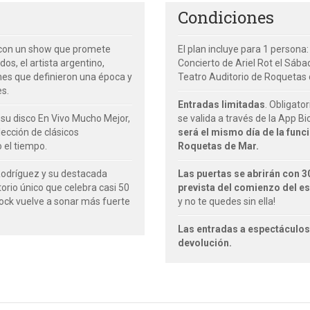
Condiciones
6 con un show que promete
El plan incluye para 1 persona:
os, el artista argentino,
Concierto de Ariel Rot el Sába
ones que definieron una época y
Teatro Auditorio de Roquetas 
es.
Entradas limitadas
. Obligato
e su disco En Vivo Mucho Mejor,
se valida a través de la App B
lección de clásicos
será el mismo día de la funci
 el tiempo.
Roquetas de Mar.
Rodríguez y su destacada
Las puertas se abrirán con 3
torio único que celebra casi 50
prevista del comienzo del e
 rock vuelve a sonar más fuerte
y no te quedes sin ella!
Las entradas a espectáculos
devolución.