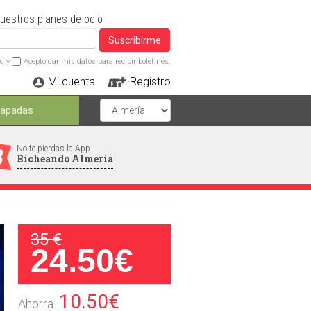
nuestros planes de ocio
Suscribirme
ad
y
Acepto dar mis datos para recibir boletines.
Mi cuenta
Registro
capadas
No te pierdas la App
Bicheando Almería
35 €
24.50€
10.50€
Ahorra