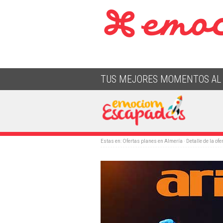
TUS MEJORES MOMENTOS AL 
Estas en:
Ofertas planes en Almería
· Detalle de la ofe