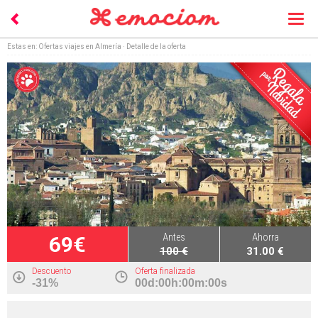
Togg
navi
Estas en:
Ofertas viajes en Almería
· Detalle de la oferta
Antes
Ahorra
69€
100 €
31.00 €
Descuento
Oferta finalizada
-31%
00d:00h:00m:00s