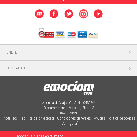
ÚNETE
CONTACTO
Agencia de Viajes C.I.A.N. : 04327-2
Parque comercial Viapark, Planta 3
04738 Vicar
Nota legal
,
Política de privacidad
,
Condiciones generales
,
Ayudas
Política de cookies
[Configurar]
Todos tus planes en tu mano