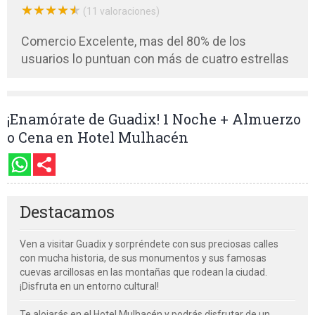
★
★
★
★
★
★
★
★
★
★
(11 valoraciones)
Comercio Excelente, mas del 80% de los
usuarios lo puntuan con más de cuatro estrellas
¡Enamórate de Guadix! 1 Noche + Almuerzo
o Cena en Hotel Mulhacén
Destacamos
Ven a visitar Guadix y sorpréndete con sus preciosas calles
con mucha historia, de sus monumentos y sus famosas
cuevas arcillosas en las montañas que rodean la ciudad.
¡Disfruta en un entorno cultural!
Te alojarás en el Hotel Mulhacén y podrás disfrutar de un