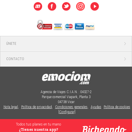
ÚNETE
CONTACTO
Agencia de Viajes C.I.A.N. : 04327-2
Parque comercial Viapark, Planta 3
04738 Vicar
Nota legal
,
Política de privacidad
,
Condiciones generales
,
Ayudas
Política de cookies
[Configurar]
Todos tus planes en tu mano
¿Tienes nuestra app?