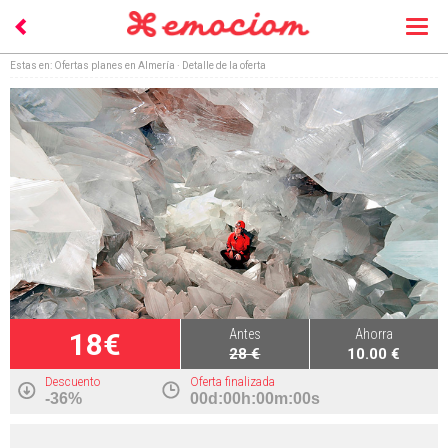
Togg
navi
Estas en:
Ofertas planes en Almería
· Detalle de la oferta
Antes
Ahorra
18€
28 €
10.00 €
Descuento
Oferta finalizada
-36%
00d:00h:00m:00s