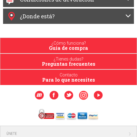
¿Donde está?
¿Cómo funciona?
Guia de compra
¿Tienes dudas?
Preguntas frecuentes
Contacto
Para lo que necesites
ÚNETE